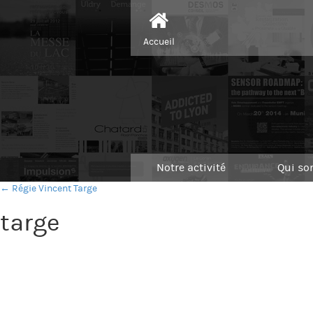
Accueil
Notre activité
Qui s
← Régie Vincent Targe
targe